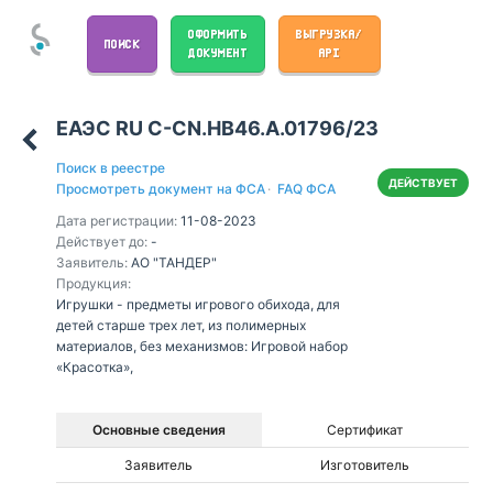
ОФОРМИТЬ
ВЫГРУЗКА/
ПОИСК
ДОКУМЕНТ
API
ЕАЭС RU С-CN.НВ46.А.01796/23
Поиск в реестре
ДЕЙСТВУЕТ
Просмотреть документ на ФСА
·
FAQ ФСА
Дата регистрации:
11-08-2023
Действует до:
-
Заявитель:
АО "ТАНДЕР"
Продукция:
Игрушки - предметы игрового обихода, для
детей старше трех лет, из полимерных
материалов, без механизмов: Игровой набор
«Красотка»,
Основные сведения
Сертификат
Заявитель
Изготовитель