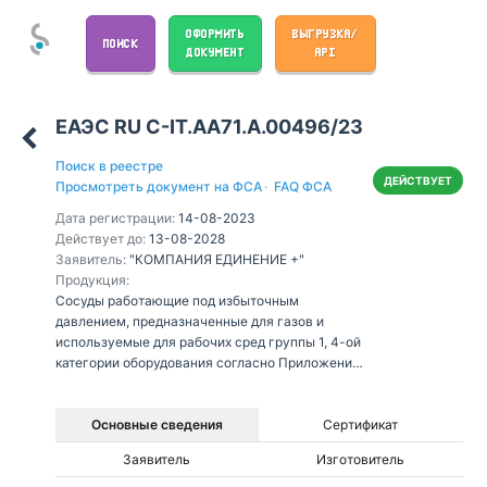
ОФОРМИТЬ
ВЫГРУЗКА/
ПОИСК
ДОКУМЕНТ
API
ЕАЭС RU С-IT.АА71.А.00496/23
Поиск в реестре
ДЕЙСТВУЕТ
Просмотреть документ на ФСА
·
FAQ ФСА
Дата регистрации:
14-08-2023
Действует до:
13-08-2028
Заявитель:
"КОМПАНИЯ ЕДИНЕНИЕ +"
Продукция:
Сосуды работающие под избыточным
давлением, предназначенные для газов и
используемые для рабочих сред группы 1, 4-ой
категории оборудования согласно Приложению
№ 1 к ТР ТС 032/2013: фильтры и сепараторы
топливного газа
Основные сведения
Сертификат
Заявитель
Изготовитель