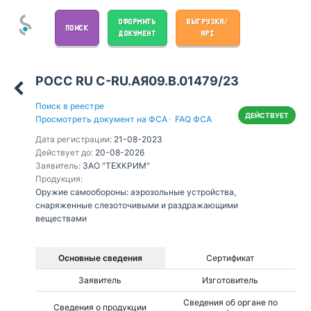
ОФОРМИТЬ
ВЫГРУЗКА/
ПОИСК
ДОКУМЕНТ
API
РОСС RU С-RU.АЯ09.В.01479/23
Поиск в реестре
ДЕЙСТВУЕТ
Просмотреть документ на ФСА
·
FAQ ФСА
Дата регистрации:
21-08-2023
Действует до:
20-08-2026
Заявитель:
ЗАО "ТЕХКРИМ"
Продукция:
Оружие самообороны: аэрозольные устройства,
снаряженные слезоточивыми и раздражающими
веществами
Основные сведения
Сертификат
Заявитель
Изготовитель
Сведения об органе по
Сведения о продукции