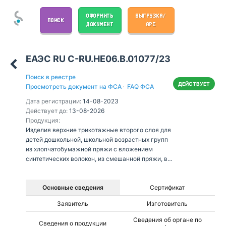
ОФОРМИТЬ
ВЫГРУЗКА/
ПОИСК
ДОКУМЕНТ
API
ЕАЭС RU С-RU.НЕ06.В.01077/23
Поиск в реестре
ДЕЙСТВУЕТ
Просмотреть документ на ФСА
·
FAQ ФСА
Дата регистрации:
14-08-2023
Действует до:
13-08-2026
Продукция:
Изделия верхние трикотажные второго слоя для
детей дошкольной, школьной возрастных групп
из хлопчатобумажной пряжи с вложением
синтетических волокон, из смешанной пряжи, в
комплектах и отдельными предметами
Основные сведения
Сертификат
Заявитель
Изготовитель
Сведения об органе по
Сведения о продукции