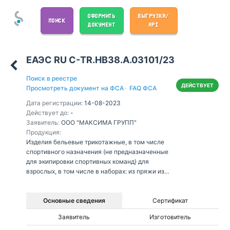
ОФОРМИТЬ
ВЫГРУЗКА/
ПОИСК
ДОКУМЕНТ
API
ЕАЭС RU С-TR.НВ38.А.03101/23
Поиск в реестре
ДЕЙСТВУЕТ
Просмотреть документ на ФСА
·
FAQ ФСА
Дата регистрации:
14-08-2023
Действует до:
-
Заявитель:
ООО "МАКСИМА ГРУПП"
Продукция:
Изделия бельевые трикотажные, в том числе
спортивного назначения (не предназначенные
для экипировки спортивных команд) для
взрослых, в том числе в наборах: из пряжи из
смеси хлопковых, синтетических волокон (нитей),
в том числе с металлизированными нитями, из
синтетической пряжи, из пряжи из
Основные сведения
Сертификат
искусственных волокон, из пряжи из смеси
Заявитель
Изготовитель
синтетических и искусственных волокон (нитей),
в том числе с вложением металлизированных