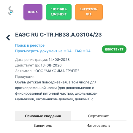
ОФОРМИТЬ
ВЫГРУЗКА/
ПОИСК
ДОКУМЕНТ
API
ЕАЭС RU С-TR.НВ38.А.03104/23
Поиск в реестре
ДЕЙСТВУЕТ
Просмотреть документ на ФСА
·
FAQ ФСА
Дата регистрации:
14-08-2023
Действует до:
13-08-2026
Заявитель:
ООО "МАКСИМА ГРУПП"
Продукция:
Обувь детская повседневная, в том числе для
кратковременной носки (для дошкольников с
фиксированной пяточной частью, школьников-
мальчиков, школьников-девочек, девичья) с
верхом из полимерных материалов, в том числе
комбинированная текстильными материалами, с
подкладкой из полимерных материалов в
Основные сведения
Сертификат
открытой обуви, из текстильных материалов,
Заявитель
Изготовитель
кожи, со стелькой из текстильных материалов,
кожи, полимерных материалов с подошвой из