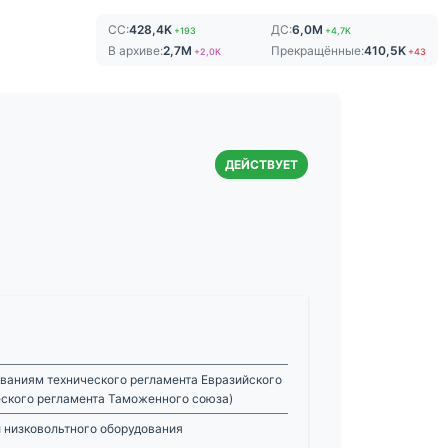
СС:
428,4K
ДС:
6,0M
+193
+4,7K
В архиве:
2,7M
Прекращённые:
410,5K
+2,0K
+43
ДЕЙСТВУЕТ
ваниям технического регламента Евразийского
еского регламента Таможенного союза)
 низковольтного оборудования