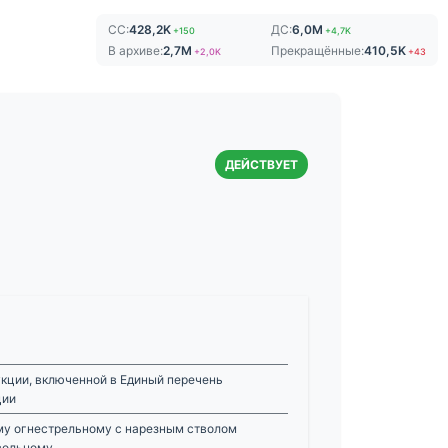
СС:
428,2K
ДС:
6,0M
+150
+4,7K
В архиве:
2,7M
Прекращённые:
410,5K
+2,0K
+43
ДЕЙСТВУЕТ
кции, включенной в Единый перечень
ции
у огнестрельному с нарезным стволом
вольному