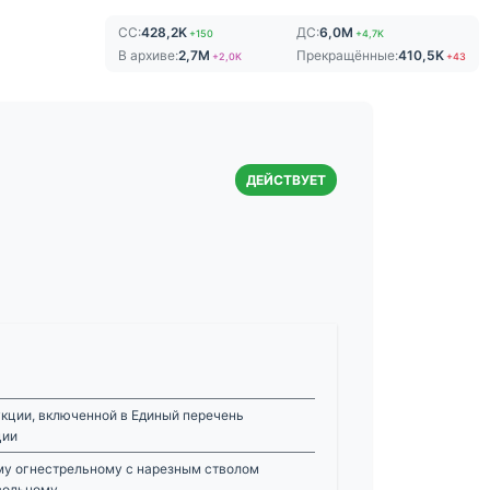
СС:
428,2K
ДС:
6,0M
+150
+4,7K
В архиве:
2,7M
Прекращённые:
410,5K
+2,0K
+43
ДЕЙСТВУЕТ
кции, включенной в Единый перечень
ции
у огнестрельному с нарезным стволом
вольному