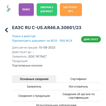
ОФОРМИТЬ
ВЫГРУЗКА/
ПОИСК
ДОКУМЕНТ
API
ЕАЭС RU С-US.АЯ46.А.30661/23
Поиск в реестре
ДЕЙСТВУЕТ
Просмотреть документ на ФСА
·
FAQ ФСА
Дата регистрации:
15-08-2023
Действует до:
-
Заявитель:
ООО "АТЛАС"
Продукция:
Портативные колонки
Основные сведения
Сертификат
Заявитель
Изготовитель
Сведения об органе по
Сведения о продукции
сертификации
Испытательная лаборатория