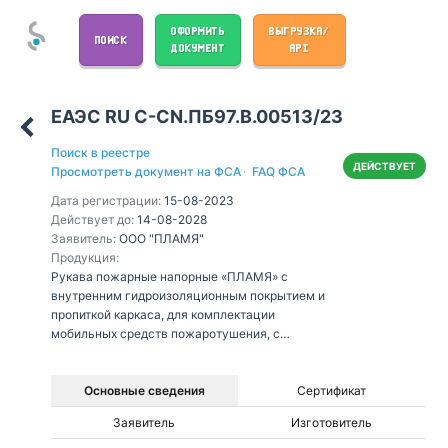
ОФОРМИТЬ
ВЫГРУЗКА/
ПОИСК
ДОКУМЕНТ
API
ЕАЭС RU С-CN.ПБ97.В.00513/23
Поиск в реестре
ДЕЙСТВУЕТ
Просмотреть документ на ФСА
·
FAQ ФСА
Дата регистрации:
15-08-2023
Действует до:
14-08-2028
Заявитель:
ООО "ПЛАМЯ"
Продукция:
Рукава пожарные напорные «ПЛАМЯ» с
внутренним гидроизоляционным покрытием и
пропиткой каркаса, для комплектации
мобильных средств пожаротушения, с
номинальными диаметрами 50, 65, 80, на
рабочее давление 1,6 МПа, общего исполнения,
климатического исполнения УХЛ1: РПМ(П)-50-
Основные сведения
Сертификат
1,6-УХЛ1, РПМ(П)-65-1,6-УХЛ1, РПМ(П)-80-1,6-
Заявитель
Изготовитель
УХЛ1