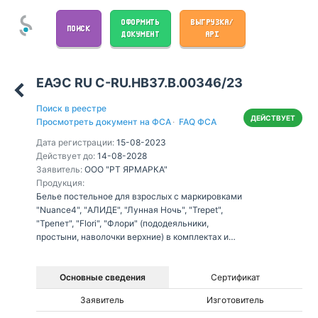
ОФОРМИТЬ
ВЫГРУЗКА/
ПОИСК
ДОКУМЕНТ
API
ЕАЭС RU С-RU.НВ37.В.00346/23
Поиск в реестре
ДЕЙСТВУЕТ
Просмотреть документ на ФСА
·
FAQ ФСА
Дата регистрации:
15-08-2023
Действует до:
14-08-2028
Заявитель:
ООО "РТ ЯРМАРКА"
Продукция:
Белье постельное для взрослых с маркировками
"Nuance4", "АЛИДЕ", "Лунная Ночь", "Trepet",
"Трепет", "Flori", "Флори" (пододеяльники,
простыни, наволочки верхние) в комплектах и
отдельными изделиями из хлопчатобумажных
тканей.
Основные сведения
Сертификат
Заявитель
Изготовитель