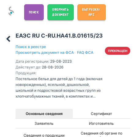
ОФОРМИТЬ
ВЫГРУЗКА/
ПОИСК
ДОКУМЕНТ
API
ЕАЭС RU С-RU.НА41.В.01615/23
Поиск в реестре
ПРЕКРАЩЕН
Просмотреть документ на ФСА
·
FAQ ФСА
Дата регистрации:
29-08-2023
Действует до:
28-08-2026
Продукция:
Постельное белье для детей до 1 года (включая
новорожденных), ясельной, дошкольной,
школьной и подростковой возрастных групп из
хлопчатобумажных тканей, в комплектах и
отдельными предметами
Основные сведения
Сертификат
Заявитель
Изготовитель
Сведения об органе по
Сведения о продукции