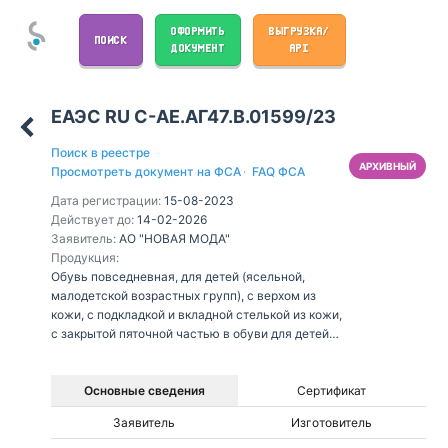
ОФОРМИТЬ
ВЫГРУЗКА/
ПОИСК
ДОКУМЕНТ
API
ЕАЭС RU С-AE.АГ47.В.01599/23
Поиск в реестре
АРХИВНЫЙ
Просмотреть документ на ФСА
·
FAQ ФСА
Дата регистрации:
15-08-2023
Действует до:
14-02-2026
Заявитель:
АО "НОВАЯ МОДА"
Продукция:
Обувь повседневная, для детей (ясельной,
малодетской возрастных групп), с верхом из
кожи, с подкладкой и вкладной стелькой из кожи,
с закрытой пяточной частью в обуви для детей
ясельной возрастной группы, с фиксированной
пяточной частью в обуви для детей малодетской
возрастной группы, на подошве из полимерных
Основные сведения
Сертификат
материалов (в том числе из резины), метод
Заявитель
Изготовитель
крепления подошвы – клеевой: