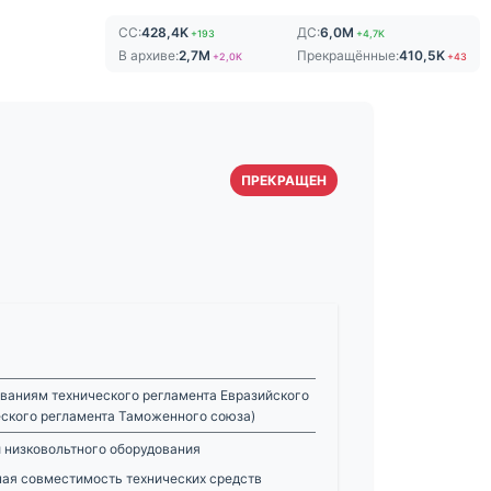
СС:
428,4K
ДС:
6,0M
+193
+4,7K
В архиве:
2,7M
Прекращённые:
410,5K
+2,0K
+43
ПРЕКРАЩЕН
ваниям технического регламента Евразийского
еского регламента Таможенного союза)
 низковольтного оборудования
ная совместимость технических средств