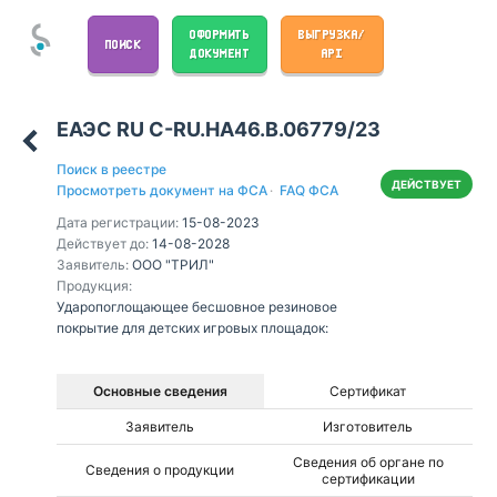
ОФОРМИТЬ
ВЫГРУЗКА/
ПОИСК
ДОКУМЕНТ
API
ЕАЭС RU С-RU.НА46.В.06779/23
Поиск в реестре
ДЕЙСТВУЕТ
Просмотреть документ на ФСА
·
FAQ ФСА
Дата регистрации:
15-08-2023
Действует до:
14-08-2028
Заявитель:
ООО "ТРИЛ"
Продукция:
Ударопоглощающее бесшовное резиновое
покрытие для детских игровых площадок:
Основные сведения
Сертификат
Заявитель
Изготовитель
Сведения об органе по
Сведения о продукции
сертификации