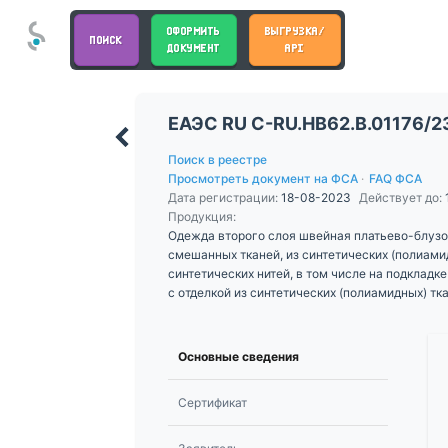
ОФОРМИТЬ
ВЫГРУЗКА/
ПОИСК
ДОКУМЕНТ
API
ЕАЭС RU С-RU.НВ62.В.01176/2
Поиск в реестре
Просмотреть документ на ФСА
·
FAQ ФСА
Дата регистрации:
18-08-2023
Действует до:
Продукция:
Одежда второго слоя швейная платьево-блузоч
смешанных тканей, из синтетических (полиамид
синтетических нитей, в том числе на подкладк
с отделкой из синтетических (полиамидных) тк
дошкольной и школьной возрастных групп: плат
Основные сведения
Сертификат