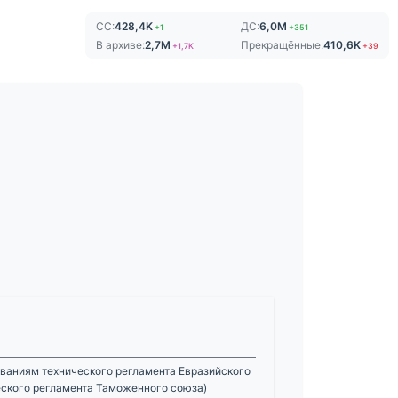
СС:
428,4K
ДС:
6,0M
+1
+351
В архиве:
2,7M
Прекращённые:
410,6K
+1,7K
+39
ваниям технического регламента Евразийского
еского регламента Таможенного союза)