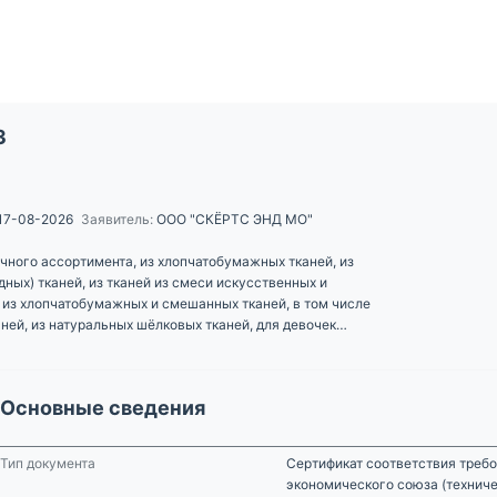
3
17-08-2026
Заявитель:
ООО "СКЁРТС ЭНД МО"
ного ассортимента, из хлопчатобумажных тканей, из
ных) тканей, из тканей из смеси искусственных и
е из хлопчатобумажных и смешанных тканей, в том числе
аней, из натуральных шёлковых тканей, для девочек
ья, юбки, брюки, шорты, блузки,
Основные сведения
Тип документа
Сертификат соответствия требо
экономического союза (технич