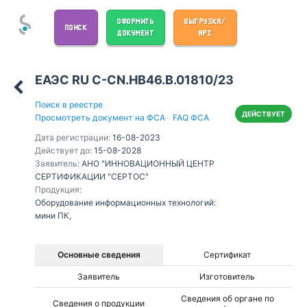
ОФОРМИТЬ
ВЫГРУЗКА/
ПОИСК
ДОКУМЕНТ
API
ЕАЭС RU С-CN.НВ46.В.01810/23
Поиск в реестре
ДЕЙСТВУЕТ
Просмотреть документ на ФСА
·
FAQ ФСА
Дата регистрации:
16-08-2023
Действует до:
15-08-2028
Заявитель:
АНО "ИННОВАЦИОННЫЙ ЦЕНТР
СЕРТИФИКАЦИИ "СЕРТОС"
Продукция:
Оборудование информационных технологий:
мини ПК,
Основные сведения
Сертификат
Заявитель
Изготовитель
Сведения об органе по
Сведения о продукции