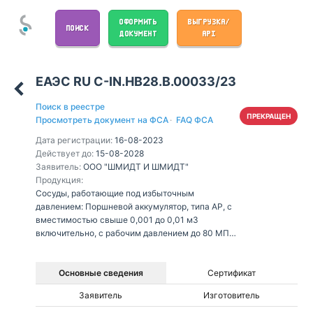
ОФОРМИТЬ
ВЫГРУЗКА/
ПОИСК
ДОКУМЕНТ
API
ЕАЭС RU С-IN.НВ28.В.00033/23
Поиск в реестре
ПРЕКРАЩЕН
Просмотреть документ на ФСА
·
FAQ ФСА
Дата регистрации:
16-08-2023
Действует до:
15-08-2028
Заявитель:
ООО "ШМИДТ И ШМИДТ"
Продукция:
Сосуды, работающие под избыточным
давлением: Поршневой аккумулятор, типа AP, с
вместимостью свыше 0,001 до 0,01 м3
включительно, с рабочим давлением до 80 МПа,
предназначенные для жидких и газообразных
рабочих сред групп 1 и 2, 3-й и 4-й категории в
соответствии с Приложением № 1 к ТР ТС
Основные сведения
Сертификат
032/2013
Заявитель
Изготовитель