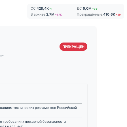
СС:
428,4K
ДС:
6,0M
+1
+351
В архиве:
2,7M
Прекращённые:
410,6K
+1,7K
+39
ПРЕКРАЩЕН
С"
ованиям технических регламентов Российской
 о требованиях пожарной безопасности
008 № 123-ФЗ)