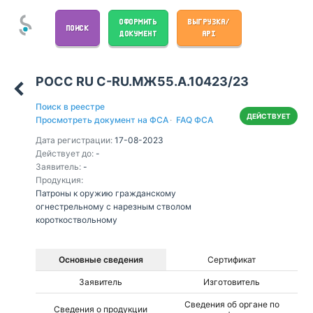
ОФОРМИТЬ
ВЫГРУЗКА/
ПОИСК
ДОКУМЕНТ
API
РОСС RU С-RU.МЖ55.А.10423/23
Поиск в реестре
ДЕЙСТВУЕТ
Просмотреть документ на ФСА
·
FAQ ФСА
Дата регистрации:
17-08-2023
Действует до:
-
Заявитель:
-
Продукция:
Патроны к оружию гражданскому
огнестрельному с нарезным стволом
короткоствольному
Основные сведения
Сертификат
Заявитель
Изготовитель
Сведения об органе по
Сведения о продукции