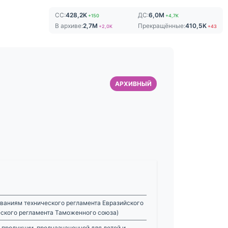
СС:
428,2K
ДС:
6,0M
+150
+4,7K
В архиве:
2,7M
Прекращённые:
410,5K
+2,0K
+43
АРХИВНЫЙ
ваниям технического регламента Евразийского
еского регламента Таможенного союза)
 продукции, предназначенной для детей и