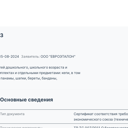
23
15-08-2024
Заявитель:
ООО "ЕВРОЭТАЛОН"
тей дошкольного, школьного возраста и
мплектах и отдельными предметами: кепи, в том
, панамы, шапки, береты, банданы,
Основные сведения
Тип документа
Сертификат соответствия требо
экономического союза (технич
Технические регламенты
ТР ТС 007/2011 О безопасности