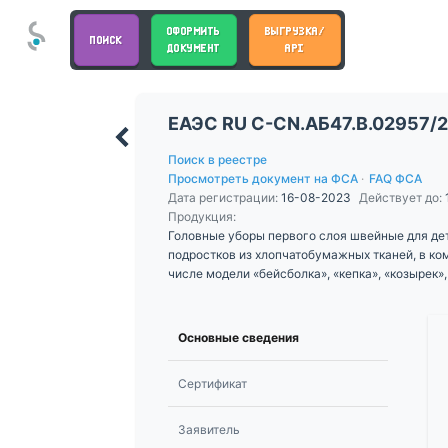
ОФОРМИТЬ
ВЫГРУЗКА/
ПОИСК
ДОКУМЕНТ
API
ЕАЭС RU С-CN.АБ47.В.02957/
Поиск в реестре
Просмотреть документ на ФСА
·
FAQ ФСА
Дата регистрации:
16-08-2023
Действует до:
Продукция:
Головные уборы первого слоя швейные для де
подростков из хлопчатобумажных тканей, в ко
числе модели «бейсболка», «кепка», «козырек»
Основные сведения
Сертификат
Заявитель