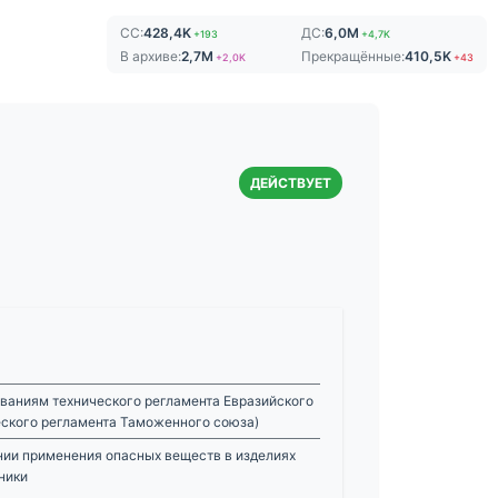
СС:
428,4K
ДС:
6,0M
+193
+4,7K
В архиве:
2,7M
Прекращённые:
410,5K
+2,0K
+43
ДЕЙСТВУЕТ
ваниям технического регламента Евразийского
еского регламента Таможенного союза)
нии применения опасных веществ в изделиях
ники