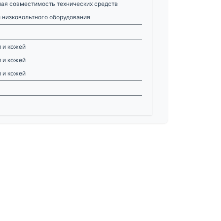
ная совместимость технических средств
 низковольтного оборудования
и и кожей
и и кожей
и и кожей