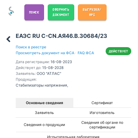
ОФОРМИТЬ
ВЫГРУЗКА/
ПОИСК
ДОКУМЕНТ
API
ЕАЭС RU С-CN.АЯ46.В.30684/23
Поиск в реестре
ДЕЙСТВУЕТ
Просмотреть документ на ФСА
·
FAQ ФСА
Дата регистрации:
16-08-2023
Действует до:
15-08-2028
Заявитель:
ООО "АТЛАС"
Продукция:
Стабилизаторы напряжения,
Основные сведения
Сертификат
Заявитель
Изготовитель
Сведения об органе по
Сведения о продукции
сертификации
Испытательная лаборатория