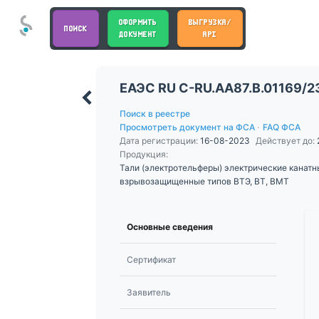
ОФОРМИТЬ
ВЫГРУЗКА/
ПОИСК
ДОКУМЕНТ
API
ЕАЭС RU С-RU.АА87.В.01169/2
Поиск в реестре
Просмотреть документ на ФСА
·
FAQ ФСА
Дата регистрации:
16-08-2023
Действует до:
Продукция:
Тали (электротельферы) электрические канатн
взрывозащищенные типов ВТЭ, ВТ, ВМТ
Основные сведения
Сертификат
Заявитель