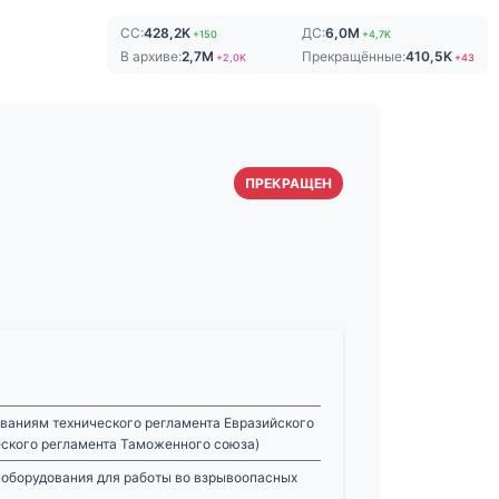
СС:
428,2K
ДС:
6,0M
+150
+4,7K
В архиве:
2,7M
Прекращённые:
410,5K
+2,0K
+43
ПРЕКРАЩЕН
ваниям технического регламента Евразийского
еского регламента Таможенного союза)
 оборудования для работы во взрывоопасных