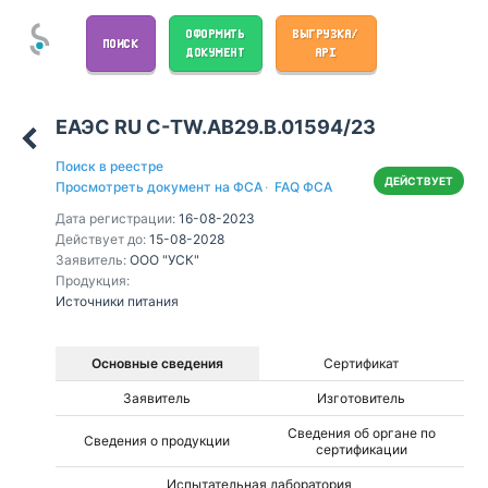
ОФОРМИТЬ
ВЫГРУЗКА/
ПОИСК
ДОКУМЕНТ
API
ЕАЭС RU С-TW.АВ29.В.01594/23
Поиск в реестре
ДЕЙСТВУЕТ
Просмотреть документ на ФСА
·
FAQ ФСА
Дата регистрации:
16-08-2023
Действует до:
15-08-2028
Заявитель:
ООО "УСК"
Продукция:
Источники питания
Основные сведения
Сертификат
Заявитель
Изготовитель
Сведения об органе по
Сведения о продукции
сертификации
Испытательная лаборатория