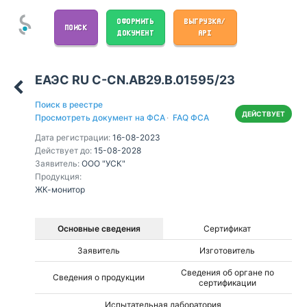
ОФОРМИТЬ
ВЫГРУЗКА/
ПОИСК
ДОКУМЕНТ
API
ЕАЭС RU С-CN.АВ29.В.01595/23
Поиск в реестре
ДЕЙСТВУЕТ
Просмотреть документ на ФСА
·
FAQ ФСА
Дата регистрации:
16-08-2023
Действует до:
15-08-2028
Заявитель:
ООО "УСК"
Продукция:
ЖК-монитор
Основные сведения
Сертификат
Заявитель
Изготовитель
Сведения об органе по
Сведения о продукции
сертификации
Испытательная лаборатория