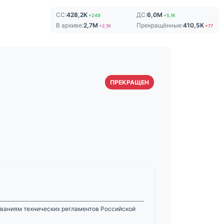
СС:
428,2K
ДС:
6,0M
+249
+5,1K
В архиве:
2,7M
Прекращённые:
410,5K
+2,1K
+77
ПРЕКРАЩЕН
ованиям технических регламентов Российской