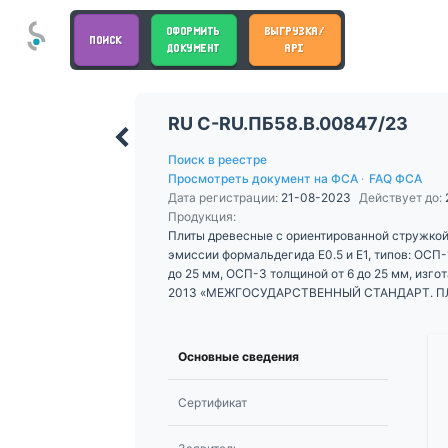
ОФОРМИТЬ
ВЫГРУЗКА/
ПОИСК
ДОКУМЕНТ
API
RU С-RU.ПБ58.В.00847/23
Поиск в реестре
Просмотреть документ на ФСА
·
FAQ ФСА
Дата регистрации:
21-08-2023
Действует до:
Продукция:
Плиты древесные с ориентированной стружко
эмиссии формальдегида Е0.5 и Е1, типов: ОСП-
до 25 мм, ОСП-3 толщиной от 6 до 25 мм, изг
2013 «МЕЖГОСУДАРСТВЕННЫЙ СТАНДАРТ. 
СТРУЖНОЙ. Технические условия».
Основные сведения
Сертификат