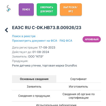
ОФОРМИТЬ
ВЫГРУЗКА/
ПОИСК
ДОКУМЕНТ
API
ЕАЭС RU С-DK.НВ73.В.00926/23
Поиск в реестре
АРХИВНЫЙ
Просмотреть документ на ФСА
·
FAQ ФСА
Дата регистрации:
17-08-2023
Действует до:
01-08-2024
Заявитель:
ООО "КПЭ"
Продукция:
Реле датчика утечки, торговая марка Grundfos
Основные сведения
Сертификат
Заявитель
Изготовитель
Сведения об органе по
Сведения о продукции
сертификации
Испытательная лаборатория