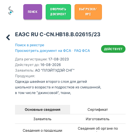
ОФОРМИТЬ
ВЫГРУЗКА/
ПОИСК
ДОКУМЕНТ
API
ЕАЭС RU С-CN.НВ18.В.02615/23
Поиск в реестре
ДЕЙСТВУЕТ
Просмотреть документ на ФСА
·
FAQ ФСА
Дата регистрации:
17-08-2023
Действует до:
16-08-2026
Заявитель:
АО "ПЛЭЙТУДЭЙ СНГ"
Продукция:
Одежда швейная второго слоя для детей
школьного возраста и подростков из смешанной,
в том числе "джинсовой", ткани,
Основные сведения
Сертификат
Заявитель
Изготовитель
Сведения об органе по
Сведения о продукции