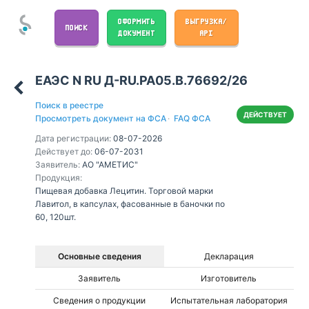
ОФОРМИТЬ
ВЫГРУЗКА/
ПОИСК
ДОКУМЕНТ
API
ЕАЭС N RU Д-RU.РА05.В.76692/26
Поиск в реестре
ДЕЙСТВУЕТ
Просмотреть документ на ФСА
·
FAQ ФСА
Дата регистрации:
08-07-2026
Действует до:
06-07-2031
Заявитель:
АО "АМЕТИС"
Продукция:
Пищевая добавка Лецитин. Торговой марки
Лавитол, в капсулах, фасованные в баночки по
60, 120шт.
Основные сведения
Декларация
Заявитель
Изготовитель
Сведения о продукции
Испытательная лаборатория