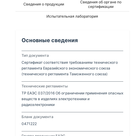
Сведения об органе по
Сведения о продукции
– 10 000 шт. Наушники игровые беспроводные,
сертификации
торговой марки «HyperX», модели: HX-HSCF-
Испытательная лаборатория
BK/EM – 10 000 шт., HHSC2X-BA-R – 10 000 шт.,
CF001 – 20 000 шт., HX-HSCAM-GM – 10 000 шт.,
CL004 – 10 000 шт., CL002 – 10 000 шт., CA002 –
10 000 шт., CS002 – 10 000 шт., CS009 – 10 000
Основные сведения
шт. Проводная гарнитура, торговой марки
«HyperX» модели: HX-HSCEB-RD – 10 000 шт.,
CEB001 – 10 000 шт.
Тип документа
Сертификат соответствия требованиям технического
регламента Евразийского экономического союза
(технического регламента Таможенного союза)
Технические регламенты
ТР ЕАЭС 037/2016 Об ограничении применения опасных
веществ в изделиях электротехники и
радиоэлектроники
Бланк документа
0471222
Группа продукции ЕАЭС