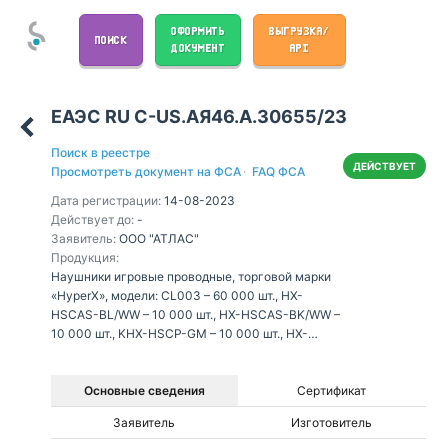
ОФОРМИТЬ
ВЫГРУЗКА/
ПОИСК
ДОКУМЕНТ
API
ЕАЭС RU С-US.АЯ46.А.30655/23
Поиск в реестре
ДЕЙСТВУЕТ
Просмотреть документ на ФСА
·
FAQ ФСА
Дата регистрации:
14-08-2023
Действует до:
-
Заявитель:
ООО "АТЛАС"
Продукция:
Наушники игровые проводные, торговой марки
«HyperX», модели: CL003 – 60 000 шт., HX-
HSCAS-BL/WW – 10 000 шт., HX-HSCAS-BK/WW –
10 000 шт., KHX-HSCP-GM – 10 000 шт., HX-
HSCS-BK – 10 000 шт., HX-HSCCHS-BK – 10 000
шт., HX-HSCSX-BK – 10 000 шт., HX-HSCA-RD – 10
000 шт., HX-HSCCHX-BK/AS – 10 000 шт., CS004
Основные сведения
Сертификат
– 10 000 шт., СА001 – 10 000 шт., HX-HSCAS-BK –
Заявитель
Изготовитель
10 000 шт., 4P5M2AA – 10 000 шт., CS008 – 10
000 шт., CS007 – 10 000 шт., HX-HSCOS-GM/WW