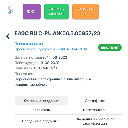
ОФОРМИТЬ
ВЫГРУЗКА/
ПОИСК
ДОКУМЕНТ
API
ЕАЭС RU С-RU.АЖ06.В.00957/23
Поиск в реестре
ДЕЙСТВУЕТ
Просмотреть документ на ФСА
·
FAQ ФСА
Дата регистрации:
14-08-2023
Действует до:
13-08-2028
Заявитель:
ООО "АРБАЙТ"
Продукция:
Персональные электронные вычислительные
машины: моноблок
Основные сведения
Сертификат
Заявитель
Изготовитель
Сведения об органе по
Сведения о продукции
сертификации