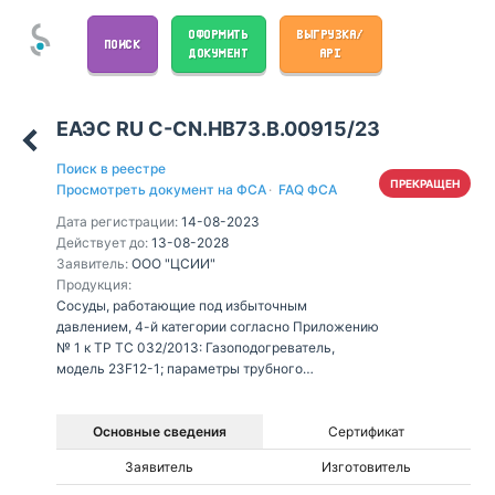
ОФОРМИТЬ
ВЫГРУЗКА/
ПОИСК
ДОКУМЕНТ
API
ЕАЭС RU С-CN.НВ73.В.00915/23
Поиск в реестре
ПРЕКРАЩЕН
Просмотреть документ на ФСА
·
FAQ ФСА
Дата регистрации:
14-08-2023
Действует до:
13-08-2028
Заявитель:
ООО "ЦСИИ"
Продукция:
Сосуды, работающие под избыточным
давлением, 4-й категории согласно Приложению
№ 1 к ТР ТС 032/2013: Газоподогреватель,
модель 23F12-1; параметры трубного
пространства: вместимость 2,79 м³, расчетное
давление 0,2 МПа, рабочая среда газ группы 1
(горючий газ); параметры межтрубного
Основные сведения
Сертификат
пространства: вместимость 0,61 м³, расчетное
Заявитель
Изготовитель
давление 0,5 МПа, рабочая среда жидкость/газ
группы 2 (вода, пар)