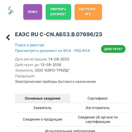
ОФОРМИТЬ
ВЫГРУЗКА/
ПОИСК
ДОКУМЕНТ
API
ЕАЭС RU С-CN.АБ53.В.07696/23
Поиск в реестре
ДЕЙСТВУЕТ
Просмотреть документ на ФСА
·
FAQ ФСА
Дата регистрации:
14-08-2023
Действует до:
13-08-2026
Заявитель:
ООО "АЭРО-ТРЕЙД"
Продукция:
Электрические приборы бытового назначения
Основные сведения
Сертификат
Заявитель
Изготовитель
Сведения об органе по
Сведения о продукции
сертификации
Испытательная лаборатория