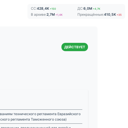
СС:
428,4K
ДС:
6,0M
+150
+4,7K
В архиве:
2,7M
Прекращённые:
410,5K
+1,4K
+35
ДЕЙСТВУЕТ
ваниям технического регламента Евразийского
еского регламента Таможенного союза)
 продукции, предназначенной для детей и