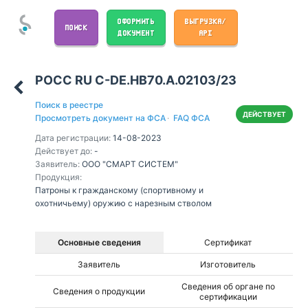
ОФОРМИТЬ
ВЫГРУЗКА/
ПОИСК
ДОКУМЕНТ
API
РОСС RU С-DE.НВ70.А.02103/23
Поиск в реестре
ДЕЙСТВУЕТ
Просмотреть документ на ФСА
·
FAQ ФСА
Дата регистрации:
14-08-2023
Действует до:
-
Заявитель:
ООО "СМАРТ СИСТЕМ"
Продукция:
Патроны к гражданскому (спортивному и
охотничьему) оружию с нарезным стволом
Основные сведения
Сертификат
Заявитель
Изготовитель
Сведения об органе по
Сведения о продукции
сертификации