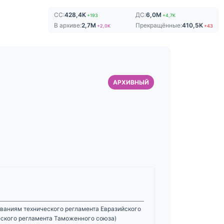
СС:
428,4K
ДС:
6,0M
+193
+4,7K
В архиве:
2,7M
Прекращённые:
410,5K
+2,0K
+43
АРХИВНЫЙ
ваниям технического регламента Евразийского
еского регламента Таможенного союза)