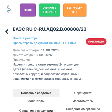
ОФОРМИТЬ
ВЫГРУЗКА/
ПОИСК
ДОКУМЕНТ
API
ЕАЭС RU С-RU.АД02.В.00808/23
Поиск в реестре
ПРЕКРАЩЕН
Просмотреть документ на ФСА
·
FAQ ФСА
Дата регистрации:
14-08-2023
Действует до:
13-08-2026
Продукция:
Изделия трикотажные верхние 2-го слоя для
детей (ясельной, дошкольной, школьной
возрастных групп) и подростков отдельными
изделиями и в комплектах с товарным знаком
«Marist» из хлопчатобумажных, из
хлопкополиэфирных трикотажных полотен
Основные сведения
Сертификат
Заявитель
Изготовитель
Сведения об органе по
Сведения о продукции