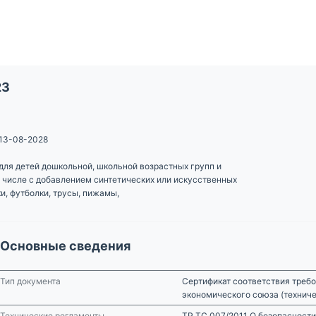
23
13-08-2028
для детей дошкольной, школьной возрастных групп и
 числе с добавлением синтетических или искусственных
ки, футболки, трусы, пижамы,
Основные сведения
Тип документа
Сертификат соответствия требо
экономического союза (технич
Технические регламенты
ТР ТС 007/2011 О безопасности