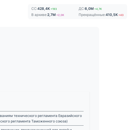
СС:
428,4K
ДС:
6,0M
+193
+4,7K
В архиве:
2,7M
Прекращённые:
410,5K
+2,0K
+43
ваниям технического регламента Евразийского
еского регламента Таможенного союза)
 продукции, предназначенной для детей и