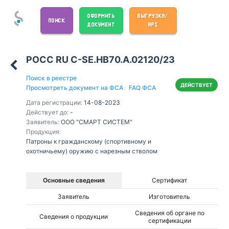
ОФОРМИТЬ
ВЫГРУЗКА/
ПОИСК
ДОКУМЕНТ
API
РОСС RU С-SE.НВ70.А.02120/23
Поиск в реестре
ДЕЙСТВУЕТ
Просмотреть документ на ФСА
·
FAQ ФСА
Дата регистрации:
14-08-2023
Действует до:
-
Заявитель:
ООО "СМАРТ СИСТЕМ"
Продукция:
Патроны к гражданскому (спортивному и
охотничьему) оружию с нарезным стволом
Основные сведения
Сертификат
Заявитель
Изготовитель
Сведения об органе по
Сведения о продукции
сертификации