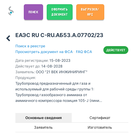
ОФОРМИТЬ
ВЫГРУЗКА/
ПОИСК
ДОКУМЕНТ
API
ЕАЭС RU С-RU.АБ53.А.07702/23
Поиск в реестре
ДЕЙСТВУЕТ
Просмотреть документ на ФСА
·
FAQ ФСА
Дата регистрации:
15-08-2023
Действует до:
14-08-2028
Заявитель:
ООО "21 ВЕК ИНЖИНИРИНГ"
Продукция:
Трубопровод предназначенный для газа и
используемый для рабочей среды группы 1:
Трубопровод газообразного аммиака от
аммиачного компрессора позиция 105-J (линия
14 NH 1 Bl lQ) до трубопроводов в отделение УКЛ
цеха САК (линия 6NН 70 Bl lQ), DN до 200,
расчетное давление 2,4 МПа, расчетная
Основные сведения
Сертификат
температура 171 °С.
Заявитель
Изготовитель