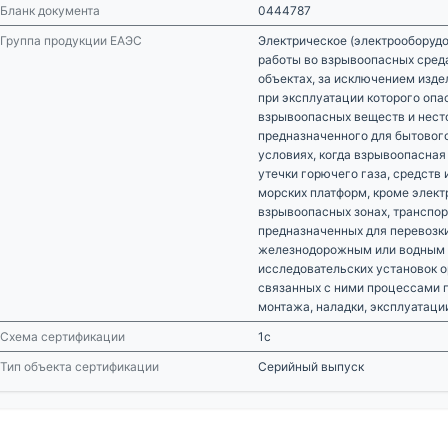
Бланк документа
0444787
Группа продукции ЕАЭС
Электрическое (электрооборудо
работы во взрывоопасных сред
объектах, за исключением изде
при эксплуатации которого опа
взрывоопасных веществ и несто
предназначенного для бытовог
условиях, когда взрывоопасная
утечки горючего газа, средств
морских платформ, кроме элект
взрывоопасных зонах, транспор
предназначенных для перевозк
железнодорожным или водным т
исследовательских установок о
связанных с ними процессами п
монтажа, наладки, эксплуатации
Схема сертификации
1с
Тип объекта сертификации
Серийный выпуск