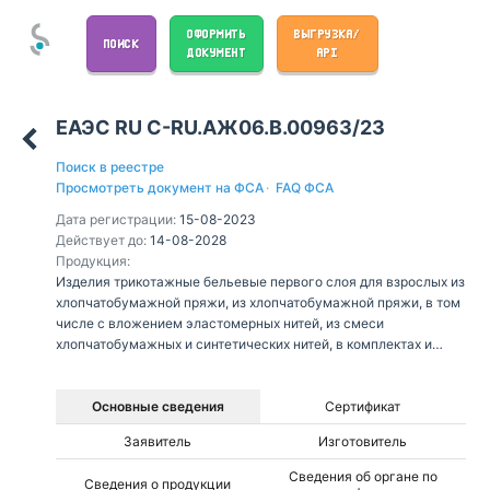
ОФОРМИТЬ
ВЫГРУЗКА/
ПОИСК
ДОКУМЕНТ
API
ЕАЭС RU С-RU.АЖ06.В.00963/23
Поиск в реестре
Просмотреть документ на ФСА
·
FAQ ФСА
Дата регистрации:
15-08-2023
Действует до:
14-08-2028
Продукция:
Изделия трикотажные бельевые первого слоя для взрослых из
хлопчатобумажной пряжи, из хлопчатобумажной пряжи, в том
числе с вложением эластомерных нитей, из смеси
хлопчатобумажных и синтетических нитей, в комплектах и
отдельными предметами:
Основные сведения
Сертификат
Заявитель
Изготовитель
Сведения об органе по
Сведения о продукции