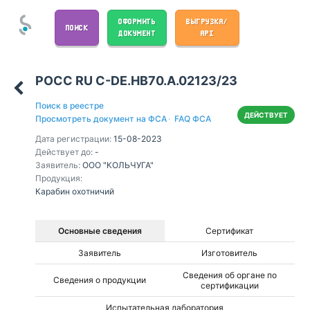
ОФОРМИТЬ
ВЫГРУЗКА/
ПОИСК
ДОКУМЕНТ
API
РОСС RU С-DE.НВ70.А.02123/23
Поиск в реестре
ДЕЙСТВУЕТ
Просмотреть документ на ФСА
·
FAQ ФСА
Дата регистрации:
15-08-2023
Действует до:
-
Заявитель:
ООО "КОЛЬЧУГА"
Продукция:
Карабин охотничий
Основные сведения
Сертификат
Заявитель
Изготовитель
Сведения об органе по
Сведения о продукции
сертификации
Испытательная лаборатория