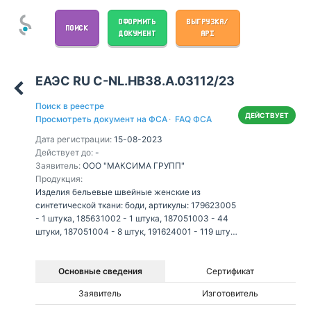
ОФОРМИТЬ
ВЫГРУЗКА/
ПОИСК
ДОКУМЕНТ
API
ЕАЭС RU С-NL.НВ38.А.03112/23
Поиск в реестре
ДЕЙСТВУЕТ
Просмотреть документ на ФСА
·
FAQ ФСА
Дата регистрации:
15-08-2023
Действует до:
-
Заявитель:
ООО "МАКСИМА ГРУПП"
Продукция:
Изделия бельевые швейные женские из
синтетической ткани: боди, артикулы: 179623005
- 1 штука, 185631002 - 1 штука, 187051003 - 44
штуки, 187051004 - 8 штук, 191624001 - 119 штук,
191624009 - 76 штук, 191624010 - 37 штук,
191624013 - 29 штук, 192054001 - 60 штук,
192149001 - 66 штук, 192151001 - 2 штуки,
Основные сведения
Сертификат
196830001 - 59 штук, 196830010 - 62 штуки,
Заявитель
Изготовитель