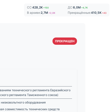
СС:
428,2K
ДС:
6,0M
+150
+4,7K
В архиве:
2,7M
Прекращённые:
410,5K
+2,0K
+43
ПРЕКРАЩЕН
ваниям технического регламента Евразийского
еского регламента Таможенного союза)
 низковольтного оборудования
ная совместимость технических средств