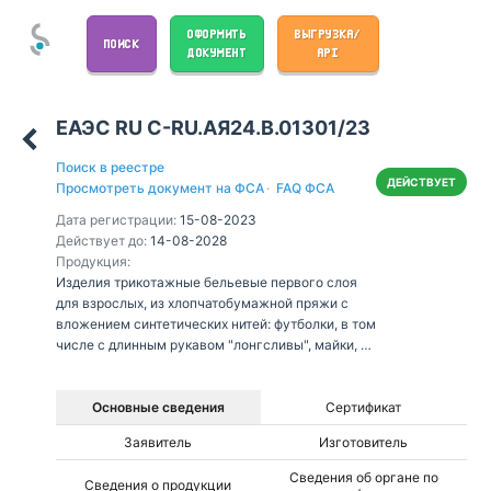
ОФОРМИТЬ
ВЫГРУЗКА/
ПОИСК
ДОКУМЕНТ
API
ЕАЭС RU С-RU.АЯ24.В.01301/23
Поиск в реестре
ДЕЙСТВУЕТ
Просмотреть документ на ФСА
·
FAQ ФСА
Дата регистрации:
15-08-2023
Действует до:
14-08-2028
Продукция:
Изделия трикотажные бельевые первого слоя
для взрослых, из хлопчатобумажной пряжи с
вложением синтетических нитей: футболки, в том
числе с длинным рукавом "лонгсливы", майки, в
том числе типа "топы",
Основные сведения
Сертификат
Заявитель
Изготовитель
Сведения об органе по
Сведения о продукции