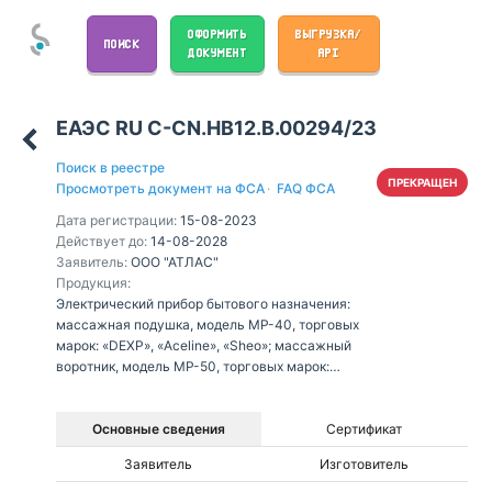
ОФОРМИТЬ
ВЫГРУЗКА/
ПОИСК
ДОКУМЕНТ
API
ЕАЭС RU С-CN.НВ12.В.00294/23
Поиск в реестре
ПРЕКРАЩЕН
Просмотреть документ на ФСА
·
FAQ ФСА
Дата регистрации:
15-08-2023
Действует до:
14-08-2028
Заявитель:
ООО "АТЛАС"
Продукция:
Электрический прибор бытового назначения:
массажная подушка, модель MP-40, торговых
марок: «DEXP», «Aceline», «Sheo»; массажный
воротник, модель MP-50, торговых марок:
«DEXP», «Aceline», «Sheo».
Основные сведения
Сертификат
Заявитель
Изготовитель