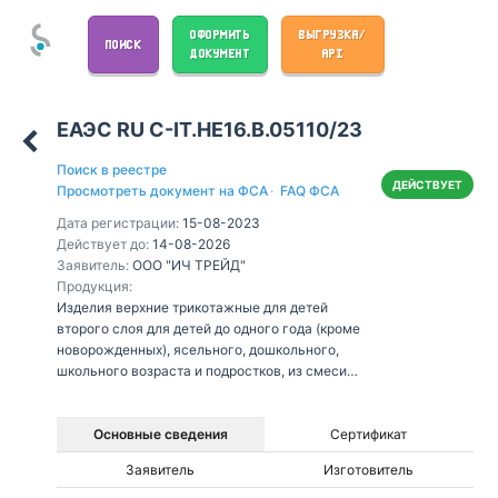
ОФОРМИТЬ
ВЫГРУЗКА/
ПОИСК
ДОКУМЕНТ
API
ЕАЭС RU С-IT.НЕ16.В.05110/23
Поиск в реестре
ДЕЙСТВУЕТ
Просмотреть документ на ФСА
·
FAQ ФСА
Дата регистрации:
15-08-2023
Действует до:
14-08-2026
Заявитель:
ООО "ИЧ ТРЕЙД"
Продукция:
Изделия верхние трикотажные для детей
второго слоя для детей до одного года (кроме
новорожденных), ясельного, дошкольного,
школьного возраста и подростков, из смеси
хлопчатобумажной, синтетической и
искусственной пряжи (нитей), из смеси
синтетической и чистошерстяной пряжи (нитей),
Основные сведения
Сертификат
Заявитель
Изготовитель